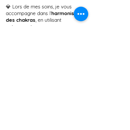
💎 Lors de mes soins, je vous
accompagne dans l’
harmonisation
des chakras
, en utilisant
notamment :
La lithothérapie (pierres et cristaux
spécifiques)
Le souffle et l’intention
La visualisation guidée
Le rééquilibrage énergétique intuitif
Le soin sonore (musique,
fréquences vibratoires)
✨ Un
chakra rééquilibré
, c’est un
pas vers plus de fluidité dans votre
vie, de
paix
intérieure, de
vitalité
et
de reconnexion à votre véritable
nature.